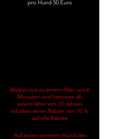
pro Hund 50 Euro
jedes weitere Foto 15 Euro
Bei gelegentlich angebotenenen
Minishootings zu einem Einzelpreis unter
40 Euro wird keine Onlinegalerie
angeboten. Hier wird die Bildauswahl
vom Fotografen getroffen. Die Fotos sind
dann über einen per Mail verschickten
Downloadlink abrufbar.
Welpen und Senioren
Welpen bis zu einem Alter von 6
Monaten und Senioren ab
einem Alter von 10 Jahren
erhalten einen Rabatt von 10 %
auf alle Pakete
Mehrere Hunde?
Auf jeden weiteren Hund des