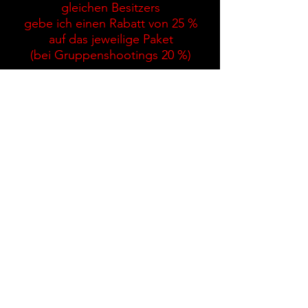
gleichen Besitzers
gebe ich einen Rabatt von 25 %
auf das jeweilige Paket
(bei Gruppenshootings 20 %)
Leistungen bei allen Shootings
Shootingdauer bei Shooting S ca. 1
Stunde
Shootingdauer ab Shooting M ca. 2 bis
4 Stunden
Sichtung der Fotos und Vorauswahl
Grundretusche aller Fotos
Bereitstellung einer Bildauswahl in einer
passwortgeschützten Onlinegalerie, aus
der Sie Ihre Bilder in Ruhe auswählen
können (gilt nicht für Minishootings unter
einem Einzelpreis von 40 Euro)
aufwendige Bearbeitung der von Ihnen