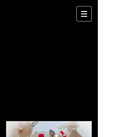
In unserem neu eröffneten Fotostudio
werden auch regelmässig Sonderaktionen,
z.B. in Form von Mini-Fotoshootings
angeboten, die unter einem bestimmten
Motto stehen, z.B. Weihnachten, Herbst,
Fasching, usw.
Termine und nähere Infos hierzu werden
rechtzeitig bekannt gegeben.
Momentan wird keine Sonderaktion
angeboten